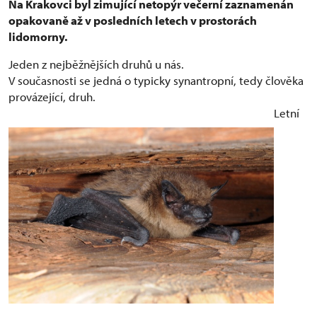
Na Krakovci byl zimující netopýr večerní zaznamenán
opakovaně až v posledních letech v prostorách
lidomorny.
Jeden z nejběžnějších druhů u nás.
V současnosti se jedná o typicky synantropní, tedy člověka
provázející, druh.
Letní