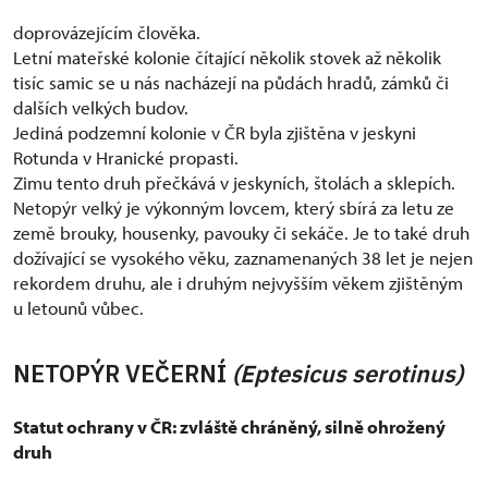
doprovázejícím člověka.
Letní mateřské kolonie čítající několik stovek až několik
tisíc samic se u nás nacházejí na půdách hradů, zámků či
dalších velkých budov.
Jediná podzemní kolonie v ČR byla zjištěna v jeskyni
Rotunda v Hranické propasti.
Zimu tento druh přečkává v jeskyních, štolách a sklepích.
Netopýr velký je výkonným lovcem, který sbírá za letu ze
země brouky, housenky, pavouky či sekáče. Je to také druh
dožívající se vysokého věku, zaznamenaných 38 let je nejen
rekordem druhu, ale i druhým nejvyšším věkem zjištěným
u letounů vůbec.
NETOPÝR VEČERNÍ
(Eptesicus serotinus)
Statut ochrany v ČR: zvláště chráněný, silně ohrožený
druh