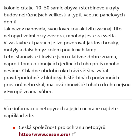
kolonie čítající 10–50 samic obývají štěrbinové úkryty
budov nejrůznějších velikostí a typů, včetně panelových
domů.
Jak název napovídá, svou loveckou aktivitu začínají tito
netopýři velmi brzy zvečera, mnohdy ještě za světla.
V zástavbě či parcích je lze pozorovat jak loví brouky,
motýly a další hmyz kolem pouličních lamp.
Letní stanoviště i loviště jsou relativně dobře známa,
naproti tomu o zimujících jedincích toho příliš mnoho
nevíme. Chladné období roku tráví většina zvířat
pravděpodobně v hlubokých štěrbinách podzemních
prostorů nebo skal, masová zimoviště tohoto druhu nejsou
v Evropě známa vůbec.
Více informací o netopýrech a jejich ochraně najdete
například zde:
Česká společnost pro ochranu netopýrů:
http://www.ceson.org/