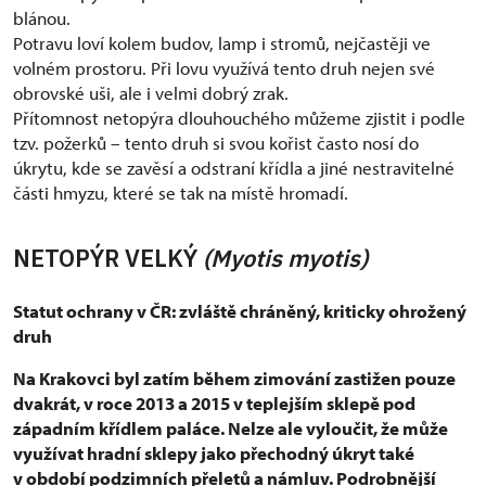
blánou.
Potravu loví kolem budov, lamp i stromů, nejčastěji ve
volném prostoru. Při lovu využívá tento druh nejen své
obrovské uši, ale i velmi dobrý zrak.
Přítomnost netopýra dlouhouchého můžeme zjistit i podle
tzv. požerků – tento druh si svou kořist často nosí do
úkrytu, kde se zavěsí a odstraní křídla a jiné nestravitelné
části hmyzu, které se tak na místě hromadí.
NETOPÝR VELKÝ
(Myotis myotis)
Statut ochrany v ČR: zvláště chráněný, kriticky ohrožený
druh
Na Krakovci byl zatím během zimování zastižen pouze
dvakrát, v roce 2013 a 2015 v teplejším sklepě pod
západním křídlem paláce. Nelze ale vyloučit, že může
využívat hradní sklepy jako přechodný úkryt také
v období podzimních přeletů a námluv. Podrobnější