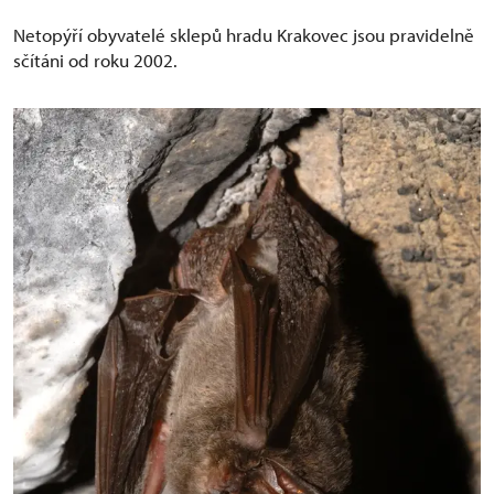
Netopýří obyvatelé sklepů hradu Krakovec jsou pravidelně
sčítáni od roku 2002.