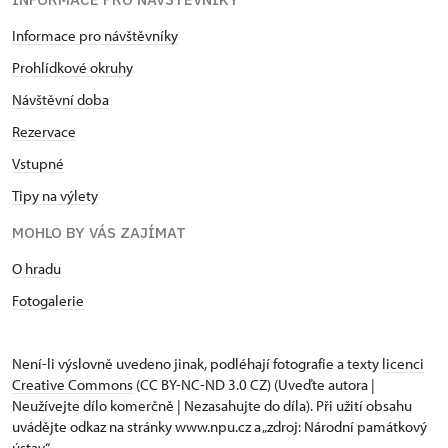
Informace pro návštěvníky
Prohlídkové okruhy
Návštěvní doba
Rezervace
Vstupné
Tipy na výlety
MOHLO BY VÁS ZAJÍMAT
O hradu
Fotogalerie
Není-li výslovně uvedeno jinak, podléhají fotografie a texty
licenci
Creative Commons
(CC BY-NC-ND 3.0 CZ) (Uveďte autora |
Neužívejte dílo komerčně | Nezasahujte do díla). Při užití obsahu
uvádějte odkaz na stránky www.npu.cz a „zdroj: Národní památkový
ústav“