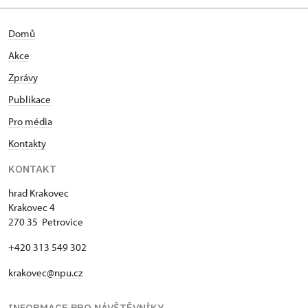
Domů
Akce
Zprávy
Publikace
Pro média
Kontakty
KONTAKT
hrad Krakovec
Krakovec 4
270 35 Petrovice
+420 313 549 302
krakovec@npu.cz
INFORMACE PRO NÁVŠTĚVNÍKY