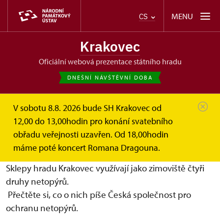
MENU
CS
Krakovec
oficiální webová prezentace státního hradu
DNEŠNÍ NÁVŠTĚVNÍ DOBA
V sobotu 8.8. 2026 bude SH Krakovec od
Krakovec
Netopýři na Krakovci
12,00 do 13,00hodin pro konání svatebního
obřadu veřejnosti uzavřen. Od 18,00hodin
Netopýři na Krakovci
máme poté koncert Romana Dragouna.
Sklepy hradu Krakovec využívají jako zimoviště čtyři
druhy netopýrů.
Přečtěte si, co o nich píše Česká společnost pro
ochranu netopýrů.