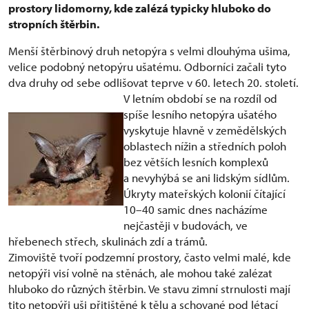
prostory lidomorny, kde zalézá typicky hluboko do
stropních štěrbin.
Menší štěrbinový druh netopýra s velmi dlouhýma ušima,
velice podobný netopýru ušatému. Odborníci začali tyto
dva druhy od sebe odlišovat teprve v 60. letech 20. století.
V letním ob
dobí se na rozdíl od
spíše lesního netopýra ušatého
vyskytuje hlavně v zemědělských
oblastech nížin a středních poloh
bez větších lesních komplexů
a nevyhýbá se ani lidským sídlům.
Úkryty mateřských kolonií čítající
10–40 samic dnes nacházíme
nejčastěji v budovách, ve
hřebenech střech, skulinách zdí a trámů.
Zimoviště tvoří podzemní prostory, často velmi malé, kde
netopýři visí volně na stěnách, ale mohou také zalézat
hluboko do různých štěrbin. Ve stavu zimní strnulosti mají
tito netopýři uši přitištěné k tělu a schované pod létací