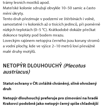
trámy lesních mostků apod.
Mateřské kolonie sdružují obvykle 10–50 samic a často
mění úkryty.
Tento druh přezimuje v podzemí ve štěrbinách i volně,
samostatně i v koloniích až o tisících jedinců, při poměrně
nízkých teplotách (0–5 °C). Krátkodobě dokáže přečkat
dokonce teploty pod bodem mrazu.
Loveckým rajónem netopýra černého jsou koruny stromů
a vodní plochy, kde ve výšce 2–10 metrů loví převážně
malé druhy motýlů.
NETOPÝR DLOUHOUCHÝ
(
Plecotus
austriacus)
Statut ochrany v ČR: zvláště chráněný, silně ohrožený
druh
Netopýr dlouhouchý preferuje pro zimování na hradě
Krakovci podobně jako netopýr černý spíše chladnější