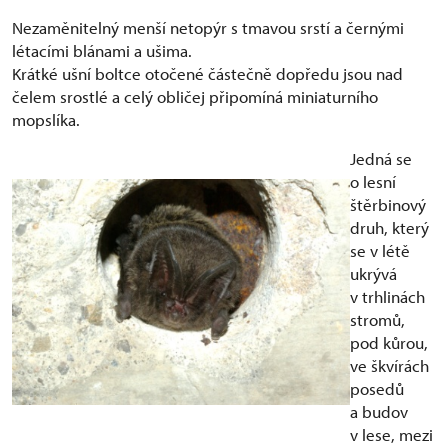
Nezaměnitelný menší netopýr s tmavou srstí a černými
létacími blánami a ušima.
Krátké ušní boltce otočené částečně dopředu jsou nad
čelem srostlé a celý obličej připomíná miniaturního
mopslíka.
Jedná se
o lesní
štěrbinový
druh, který
se v létě
ukrývá
v trhlinách
stromů,
pod kůrou,
ve škvírách
posedů
a budov
v lese, mezi