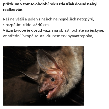
průzkum v tomto období roku zde však dosud nebyl
realizován.
Náš největší a jeden z našich nejhojnějších netopýrů,
s rozpětím křídel až 40 cm.
V jižní Evropě je dosud vázán na oblasti bohaté na jeskyně,
ve střední Evropě se stal druhem
tzv. synantropním,