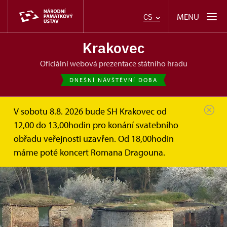
MENU
CS
Krakovec
oficiální webová prezentace státního hradu
DNEŠNÍ NÁVŠTĚVNÍ DOBA
V sobotu 8.8. 2026 bude SH Krakovec od
12,00 do 13,00hodin pro konání svatebního
obřadu veřejnosti uzavřen. Od 18,00hodin
máme poté koncert Romana Dragouna.