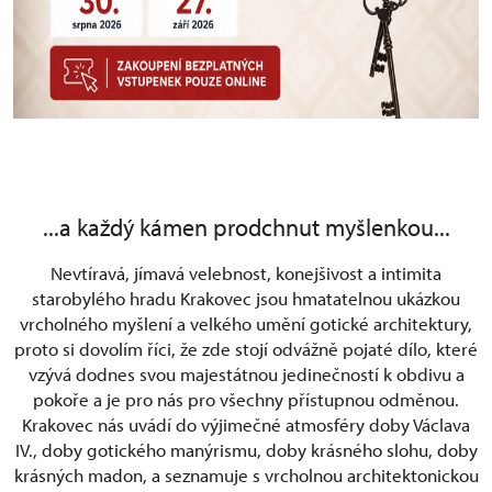
...a každý kámen prodchnut myšlenkou...
Nevtíravá, jímavá velebnost, konejšivost a intimita
starobylého hradu Krakovec jsou hmatatelnou ukázkou
vrcholného myšlení a velkého umění gotické architektury,
proto si dovolím říci, že zde stojí odvážně pojaté dílo, které
vzývá dodnes svou majestátnou jedinečností k obdivu a
pokoře a je pro nás pro všechny přístupnou odměnou.
Krakovec nás uvádí do výjimečné atmosféry doby Václava
IV., doby gotického manýrismu, doby krásného slohu, doby
krásných madon, a seznamuje s vrcholnou architektonickou