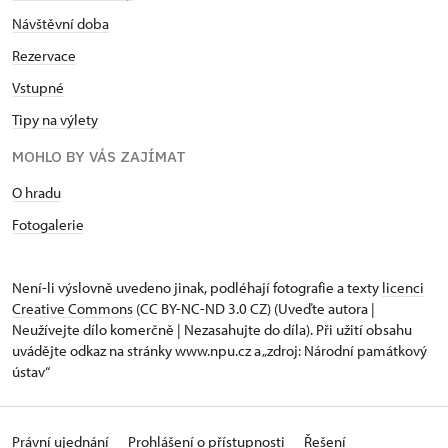
Návštěvní doba
Rezervace
Vstupné
Tipy na výlety
MOHLO BY VÁS ZAJÍMAT
O hradu
Fotogalerie
Není-li výslovně uvedeno jinak, podléhají fotografie a texty
licenci
Creative Commons
(CC BY-NC-ND 3.0 CZ) (Uveďte autora |
Neužívejte dílo komerčně | Nezasahujte do díla). Při užití obsahu
uvádějte odkaz na stránky www.npu.cz a „zdroj: Národní památkový
ústav“
Právní ujednání
Prohlášení o přístupnosti
Řešení