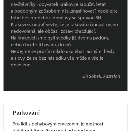
návštěvníky i obyvateli Krakovce kroužit, létat
a podobným způsobem nás „znásilňovat“, nedělejte
toho bez předchozí domluvy se správou SH
Krakovce, neboť vězte, že je takováto činnost nejen
nedovolená, ale občas i zdraví ohrožující.
Na Krakovci jsme byli svědky již dvěma pádům,
nebo chcete-li havárií, dronů.
Nedejme se prosím nikdo ukolébat lacinými hesly
a slovy, že se bez následku vše může a vše je
dovoleno.
Jiří Sobek, kastelán
Parkování
Pro lidi s pohybovým omezením je možnost
dojet přibližně 70 m před vstupní bránu.