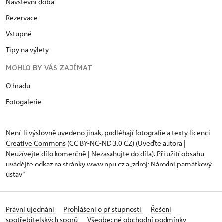
Návštěvní doba
Rezervace
Vstupné
Tipy na výlety
MOHLO BY VÁS ZAJÍMAT
O hradu
Fotogalerie
Není-li výslovně uvedeno jinak, podléhají fotografie a texty
licenci
Creative Commons
(CC BY-NC-ND 3.0 CZ) (Uveďte autora |
Neužívejte dílo komerčně | Nezasahujte do díla). Při užití obsahu
uvádějte odkaz na stránky www.npu.cz a „zdroj: Národní památkový
ústav“
Právní ujednání
Prohlášení o přístupnosti
Řešení
spotřebitelských sporů
Všeobecné obchodní podmínky