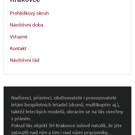
Prohlídkový okruh
Návštěvní doba
Vstupné
Kontakt
Návštěvní řád
Nadšenci, příznivci, obdivovatelé i provozovatelé
létání bezpilotních letadel (dronů, multikoptér aj.),
taktéž leteckých modelů, obracím se na Vás všechny
s přáním.
Pokud Vás objekt SH Krakovce oslovil natolik, že jste
zatoužili nad ním a tím i nad námi pracovníky,