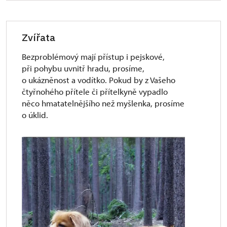
Zvířata
Bezproblémový mají přístup i pejskové,
při pohybu uvnitř hradu, prosíme,
o ukázněnost a vodítko. Pokud by z Vašeho
čtyřnohého přítele či přítelkyně vypadlo
něco hmatatelnějšího než myšlenka, prosíme
o úklid.