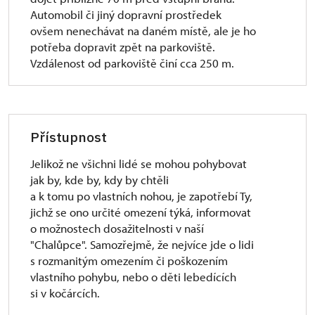
Automobil či jiný dopravní prostředek
ovšem nenechávat na daném místě, ale je ho
potřeba dopravit zpět na parkoviště.
Vzdálenost od parkoviště činí cca 250 m.
Přístupnost
Jelikož ne všichni lidé se mohou pohybovat
jak by, kde by, kdy by chtěli
a k tomu po vlastních nohou, je zapotřebí Ty,
jichž se ono určité omezení týká, informovat
o možnostech dosažitelnosti v naší
"Chalůpce". Samozřejmě, že nejvíce jde o lidi
s rozmanitým omezením či poškozením
vlastního pohybu, nebo o děti lebedících
si v kočárcích.