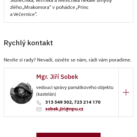
zlého „Mrakomora“ v pohádce „Princ
rozsahem v Evropě obdobu. Je dílem dohotoveným
a Večernice“.
v květnu roku 2005.
Krakovec uvádí do výjimečné atmosféry doby
Václava IV, doby gotického manýrismu, doby
krásného slohu doby krásných madon, a seznamuje
Rychlý kontakt
s vrcholnou architektonickou jednotností,
originálností i určitou „nepochopitelnou složitostí“
Nevíte si rady? Nevadí, ozvěte se nám, rádi vám poradíme.
a tvarovou bohatostí klenebních systémů.
Mgr. Jiří Sobek
vedoucí správy památkového objektu
(kastelán)
313 549 302, 723 214 170
sobek.jiri@npu.cz
ÚPS v Ústí nad Labem
4/, Krakovec 4 27035