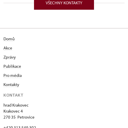
VŠECHNY KONTAKTY
Narozen v Československu, má lesnické, technické a
teologické vzdělání, absolvoval na Husitské
teologické fakultě University Karlovy. Pracoval jako
dřevorubec, vrátný, provozně technický pracovník a
průvodce na hradě Hukvaldy. Kastelánem státního
Domů
hradu Krakovce je od roku 1997. Věnuje se
sebevýchově, publicistice i literatuře, je autorem
Akce
článků, rozhovorů, recenzí knih v tisku, rozhlase i
Zprávy
televizi.
Publikace
Pro média
Kontakty
KONTAKT
hrad Krakovec
Krakovec 4
270 35 Petrovice
+420 313 549 302