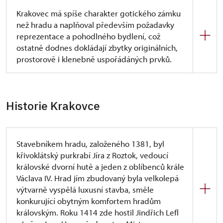
Krakovec má spíše charakter gotického zámku
než hradu a naplňoval především požadavky
reprezentace a pohodlného bydlení, což
ostatně dodnes dokládají zbytky originálních,
prostorově i klenebně uspořádáných prvků.
Vnitřní hrad byl dvojdílný, přední díl obsahoval
vstupní bránu a hradbu obklopující poloválcovou
věž (nepřevyšující palácové budovy), připojenou
Historie Krakovce
k hradbě vymezující zadní obytnou část hradu,
tvořenou trojkřídlou obvodovou palácovou
zástavbou. Nejlépe vybaveny byly reprezentační
Stavebníkem hradu, založeného 1381, byl
prostory prvního patra s velkým sálem s krbem
křivoklátský purkrabí Jíra z Roztok, vedoucí
a náročně ztvárněnou kaplí s arkýřově vysunutým
královské dvorní hutě a jeden z oblíbenců krále
presbyteriem v jihovýchodním nároží paláce.
Václava IV. Hrad jím zbudovaný byla velkolepá
Obranná funkce hradu byla značně potlačena, což
výtvarně vyspělá luxusní stavba, směle
dokládají i velká okna v přízemí palácové části.
konkurující obytným komfortem hradům
královským. Roku 1414 zde hostil Jindřich Lefl
Nejpozoruhodnějším místem se jeví prostor kaple