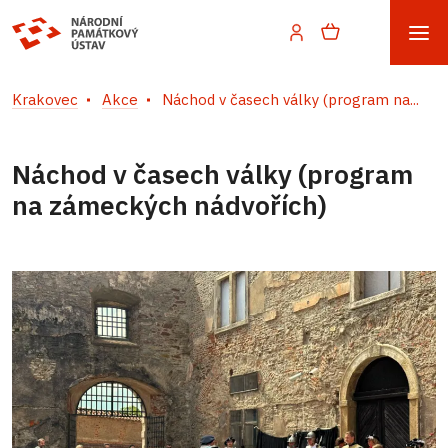
Krakovec
Akce
Náchod v časech války (program na...
Náchod v časech války (program
na zámeckých nádvořích)