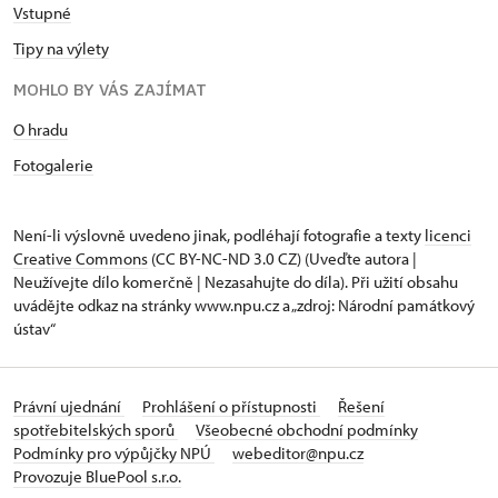
Vstupné
Tipy na výlety
MOHLO BY VÁS ZAJÍMAT
O hradu
Fotogalerie
Není-li výslovně uvedeno jinak, podléhají fotografie a texty
licenci
Creative Commons
(CC BY-NC-ND 3.0 CZ) (Uveďte autora |
Neužívejte dílo komerčně | Nezasahujte do díla). Při užití obsahu
uvádějte odkaz na stránky www.npu.cz a „zdroj: Národní památkový
ústav“
Právní ujednání
Prohlášení o přístupnosti
Řešení
spotřebitelských sporů
Všeobecné obchodní podmínky
Podmínky pro výpůjčky NPÚ
webeditor@npu.cz
Provozuje BluePool s.r.o.