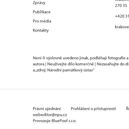
Zprávy
270 35 
Publikace
+420 3
Pro média
krakov
Kontakty
Není-li výslovně uvedeno jinak, podléhají fotografie a
autora | Neužívejte dílo komerčně | Nezasahujte do dí
a „zdroj: Národní památkový ústav“
Právní ujednání
Prohlášení o přístupnosti
Ř
webeditor@npu.cz
Provozuje BluePool s.r.o.