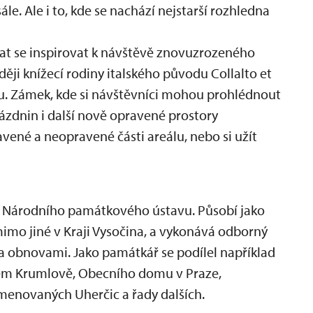
le. Ale i to, kde se nachází nejstarší rozhledna
hat se inspirovat k návštěvě znovuzrozeného
ději knížecí rodiny italského původu Collalto et
ou. Zámek, kde si návštěvníci mohou prohlédnout
ázdnin i další nově opravené prostory
avené a neopravené části areálu, nebo si užít
m Národního památkového ústavu. Působí jako
imo jiné v Kraji Vysočina, a vykonává odborný
a obnovami. Jako památkář se podílel například
kém Krumlově, Obecního domu v Praze,
menovaných Uherčic a řady dalších.