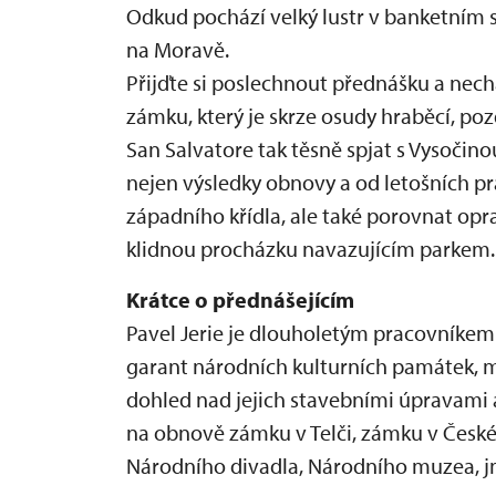
Odkud pochází velký lustr v banketním sá
na Moravě.
Přijďte si poslechnout přednášku a nec
zámku, který je skrze osudy hraběcí, poz
San Salvatore tak těsně spjat s Vysočin
nejen výsledky obnovy a od letošních pr
západního křídla, ale také porovnat opr
klidnou procházku navazujícím parkem.
Krátce o přednášejícím
Pavel Jerie je dlouholetým pracovníke
garant národních kulturních památek, m
dohled nad jejich stavebními úpravami 
na obnově zámku v Telči, zámku v Čes
Národního divadla, Národního muzea, j