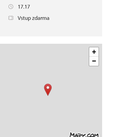
17.17
Vstup zdarma
+
−