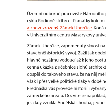
Územní odborné pracoviště Národního p
cyklu Rodinné stříbro – Památky kolem
a znovuzrozený. Zámek Uherčice
. Koná 
v Univerzitním centru Masarykovy univerz
Zámek Uherčice, zapomenutý skvost na h
stavebněhistorický vývoj. Zažil jak obd
hlavně nezájmu vedoucí až k jeho postup
cenná ukázka z učebnice slohů architek
dospěl do takového stavu, že na něj mě
však i přes velké politické tlaky v době
Přednáška vás provede historií i vybra
zámeckého areálu. Dozvíte se například,
je a kdy vznikla Andělská chodba, jedno