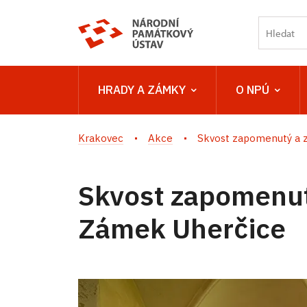
HRADY A ZÁMKY
O NPÚ
Krakovec
Akce
Skvost zapomenutý a z
Skvost zapomenut
Zámek Uherčice