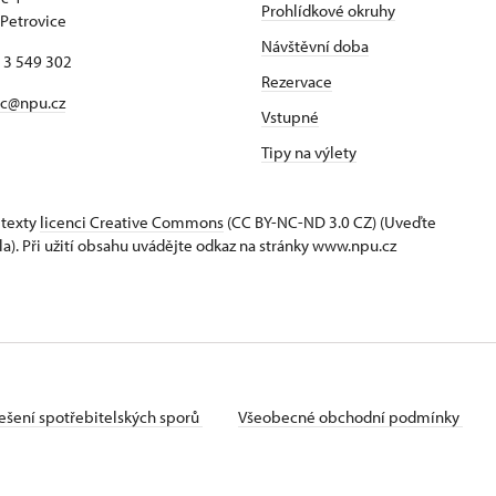
Prohlídkové okruhy
Petrovice
Návštěvní doba
13 549 302
Rezervace
ec@npu.cz
Vstupné
Tipy na výlety
 texty
licenci Creative Commons
(CC BY-NC-ND 3.0 CZ) (Uveďte
la). Při užití obsahu uvádějte odkaz na stránky www.npu.cz
ešení spotřebitelských sporů
Všeobecné obchodní podmínky