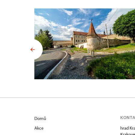
KONT
Domů
Akce
hrad Kr
Krakove