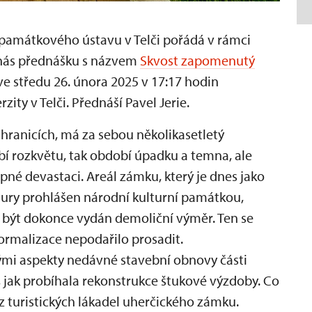
amátkového ústavu v Telči pořádá v rámci
 nás přednášku s názvem
Skvost zapomenutý
ve středu 26. února 2025 v 17:17 hodin
ity v Telči. Přednáší Pavel Jerie.
ranicích, má za sebou několikasetletý
obí rozkvětu, tak období úpadku a temna, ale
né devastaci. Areál zámku, který je dnes jako
tury prohlášen národní kulturní památkou,
l být dokonce vydán demoliční výměr. Ten se
 normalizace nepodařilo prosadit.
nými aspekty nedávné stavební obnovy části
 jak probíhala rekonstrukce štukové výzdoby. Co
 z turistických lákadel uherčického zámku.