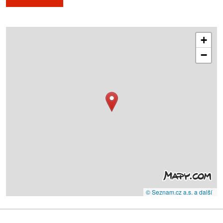
+
−
© Seznam.cz a.s. a další