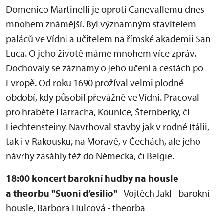
Domenico Martinelli je oproti Canevallemu dnes
mnohem známější. Byl významným stavitelem
paláců ve Vídni a učitelem na římské akademii San
Luca. O jeho životě máme mnohem více zpráv.
Dochovaly se záznamy o jeho učení a cestách po
Evropě. Od roku 1690 prožíval velmi plodné
období, kdy působil převážně ve Vídni. Pracoval
pro hraběte Harracha, Kounice, Šternberky, či
Liechtensteiny. Navrhoval stavby jak v rodné Itálii,
tak i v Rakousku, na Moravě, v Čechách, ale jeho
návrhy zasáhly též do Německa, či Belgie.
18:00 koncert barokní hudby na housle
a theorbu "Suoni d’esilio"
- Vojtěch Jakl - barokní
housle, Barbora Hulcová - theorba