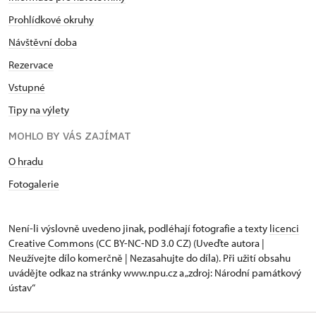
Prohlídkové okruhy
Návštěvní doba
Rezervace
Vstupné
Tipy na výlety
MOHLO BY VÁS ZAJÍMAT
O hradu
Fotogalerie
Není-li výslovně uvedeno jinak, podléhají fotografie a texty
licenci
Creative Commons
(CC BY-NC-ND 3.0 CZ) (Uveďte autora |
Neužívejte dílo komerčně | Nezasahujte do díla). Při užití obsahu
uvádějte odkaz na stránky www.npu.cz a „zdroj: Národní památkový
ústav“