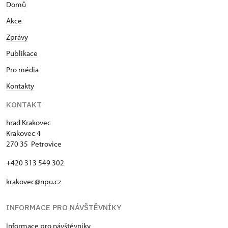
Domů
Akce
Zprávy
Publikace
Pro média
Kontakty
KONTAKT
hrad Krakovec
Krakovec 4
270 35 Petrovice
+420 313 549 302
krakovec@npu.cz
INFORMACE PRO NÁVŠTĚVNÍKY
Informace pro návštěvníky