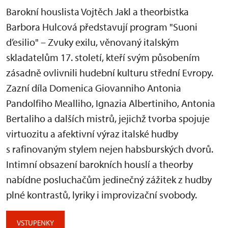
Barokní houslista Vojtěch Jakl a theorbistka
Barbora Hulcová představují program "Suoni
d’esilio" – Zvuky exilu, věnovaný italským
skladatelům 17. století, kteří svým působením
zásadně ovlivnili hudební kulturu střední Evropy.
Zazní díla Domenica Giovanniho Antonia
Pandolfiho Mealliho, Ignazia Albertiniho, Antonia
Bertaliho a dalších mistrů, jejichž tvorba spojuje
virtuozitu a afektivní výraz italské hudby
s rafinovaným stylem nejen habsburských dvorů.
Intimní obsazení barokních houslí a theorby
nabídne posluchačům jedinečný zážitek z hudby
plné kontrastů, lyriky i improvizační svobody.
VSTUPENKY