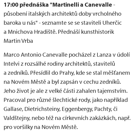
17:00 přednáška "Martinelli a Canevalle
-
působení italských architektů doby vrcholného
baroka u nás" - seznamte se se staviteli Uherčic
a Mnichova Hradiště. Přednáší kunsthistorik
Martin Vrba
Marco Antonio Canevalle pocházel z Lanza v údolí
Intelvi z rozsálhé rodiny architektů, stavitelů
a zedníků. Přesídlil do Prahy, kde se stal měšťanem
na Novém Městě a byl zapsán v cechu zedníků.
Jeho život je ale z velké části zahalen tajemstvím.
Pracoval pro různé šlechtické rody, jako například
Gallase, Dietrichsteiny, Eggenbergy, Pachty, či
Valdštejny, nebo též na církevních zakázkách, např.
pro voršilky na Novém Městě.