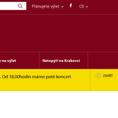
Plánujete výlet
CS
y na výlet
Netopýři na Krakovci
en. Od 18,00hodin máme poté koncert
ZAVŘÍT