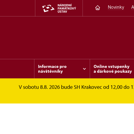
Novinky
A
Informace pro
Online vstupenky
návštěvníky
a dárkové poukazy
V sobotu 8.8. 2026 bude SH Krakovec od 12,00 do 
Krakovec
Fotogalerie
Historické obrá