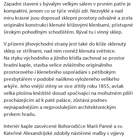
Západní stavení s bývalým velkým sálem v prvním patře je
kompaktní, jenom co se týče vnější zdi. Nezvyklé a nad
míru krásné jsou doposud sklepní prostory odvážně a zcela
originální konstrukcí klenuté křížovými klenbami, přístupné
širokým pohodlným schodištěm. Býval tu i vinný sklep.
V přízemí jihovýchodní strany jest také do kříže sklenutý
sklep se střílnami, nad ním rovněž klenutá světnice.
Na styku východního a jižního křídla zachoval se prostor
hradní kaple, stavba velice zvláštního originálního
prostorového i klenebního uspořádání s pětibokým
presbytářem v podobě našikmo vyloženého velikého
arkýře. Jeho vnější stěny se sice zřítily roku 1855, avšak
velká plošina kněžiště dosud spočívající na mohutném pilíři
procházejícím až k patě paláce, zůstává podnes
nejnápadnějším a nejproslulejším architektonickým
prvkem hradu.
Interiér kaple zasvěcené Bohorodičce Marii Panně a sv.
Kateřině Alexandrijské zdobily nástěnné malby s výjevy