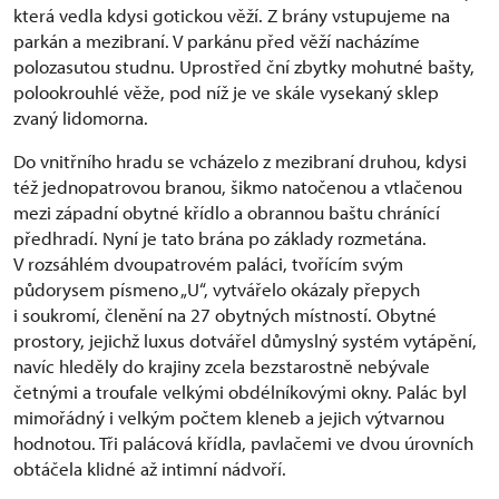
která vedla kdysi gotickou věží. Z brány vstupujeme na
parkán a mezibraní. V parkánu před věží nacházíme
polozasutou studnu. Uprostřed ční zbytky mohutné bašty,
polookrouhlé věže, pod níž je ve skále vysekaný sklep
zvaný lidomorna.
Do vnitřního hradu se vcházelo z mezibraní druhou, kdysi
též jednopatrovou branou, šikmo natočenou a vtlačenou
mezi západní obytné křídlo a obrannou baštu chránící
předhradí. Nyní je tato brána po základy rozmetána.
V rozsáhlém dvoupatrovém paláci, tvořícím svým
půdorysem písmeno „U“, vytvářelo okázaly přepych
i soukromí, členění na 27 obytných místností. Obytné
prostory, jejichž luxus dotvářel důmyslný systém vytápění,
navíc hleděly do krajiny zcela bezstarostně nebývale
četnými a troufale velkými obdélníkovými okny. Palác byl
mimořádný i velkým počtem kleneb a jejich výtvarnou
hodnotou. Tři palácová křídla, pavlačemi ve dvou úrovních
obtáčela klidné až intimní nádvoří.