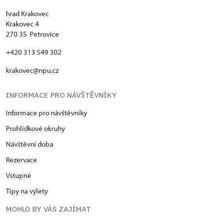
Jednorázové vstupenky vydané NPÚ
zdarma
hrad Krakovec
Krakovec 4
Průkaz zaměstnance NPÚ (+ až 3 rodinní
zdarma
270 35 Petrovice
příslušníci)
+420 313 549 302
Průkaz Náš člověk *
zdarma
krakovec@npu.cz
* Platí pouze pro jednu osobu (držitele
průkazu)
INFORMACE PRO NÁVŠTĚVNÍKY
Informace pro návštěvníky
Prohlídkové okruhy
Návštěvní doba
Rezervace
Vstupné
Tipy na výlety
MOHLO BY VÁS ZAJÍMAT