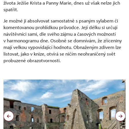
života Ježíše Krista a Panny Marie, dnes už však nelze jich
spatřit.
Je možné ji absolvovat samostatně s psaným sylabem či
komentovanou prohlídkou průvodce. Její délku si určují
návštěvníci sami, dle svého zájmu a časových možností
v harmonogramu dne. Osobně se domnívám, že zříceniny
mají velkou vypovídající hodnotu. Obnaženým zdivem lze
listovat, jako v knize, otvírá se ničím neohraničený svět
probuzené obrazotvornosti.