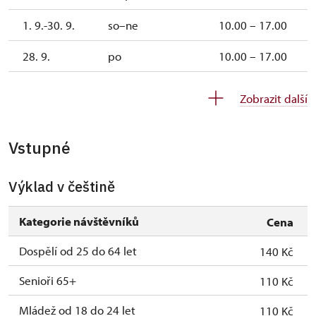
1. 9.-30. 9.
so–ne
10.00 – 17.00
28. 9.
po
10.00 – 17.00
1. 10.-31. 10.
st–pá
10.00 – 15.00
Zobrazit další
1. 10.-31. 10.
so–ne
10.00 – 16.00
Vstupné
28. 10.
st
10.00 – 16.00
1. 11.-1. 11.
pá
.00 – .00
Výklad v češtině
1. 11.-1. 11.
ne
10.00 – 16.00,
Kategorie návštěvníků
Cena
Dospělí od 25 do 64 let
140 Kč
Senioři 65+
110 Kč
Mládež od 18 do 24 let
110 Kč